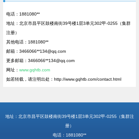
电话：1881080**
地址：北京市昌平区鼓楼南街39号楼1层3单元302甲-0255（集群
注册）
其他电话：1881080**
邮箱：3466066**
134@qq.com
更多邮箱：3466066**
134@qq.com
网址：
www.gqhtb.com
如若转载，请注明出处：http://www.gqhtb.com/contact.html
地址：北京市昌平区鼓楼南街39号楼1层3单元302甲-0255（集群注
册）
电话：1881080**