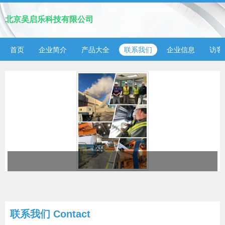
北京吴启乐科技有限公司
首页
企业简介
产品大全
联系我们
企业信息
访客
联系我们 Contact