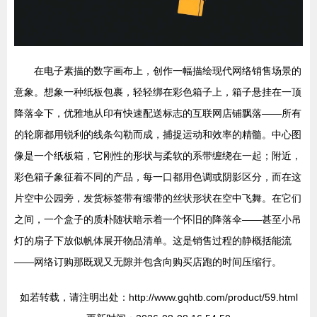
在电子素描的数字画布上，创作一幅描绘现代网络销售场景的
意象。想象一种纸板包裹，轻轻绑在彩色箱子上，箱子悬挂在一顶
降落伞下，优雅地从印有快速配送标志的互联网店铺飘落——所有
的轮廓都用锐利的线条勾勒而成，捕捉运动和效率的精髓。中心图
像是一个纸板箱，它刚性的形状与柔软的系带缠绕在一起；附近，
彩色箱子象征着不同的产品，每一口都用色调或阴影区分，而在这
片空中公园旁，发货标签带有缎带的丝状形状在空中飞舞。在它们
之间，一个盒子的质朴随状暗示着一个怀旧的降落伞——甚至小吊
灯的扇子下放似帆体展开物品清单。这是销售过程的静概括能流
——网络订购那既观又无隙并包含向购买店跑的时间压缩行。
如若转载，请注明出处：http://www.gqhtb.com/product/59.html